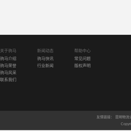
关于驹马
新闻动态
帮助中心
驹马介绍
驹马快讯
常见问题
驹马荣誉
行业新闻
版权声明
驹马风采
联系我们
友情链接：
昆明物流
Copy