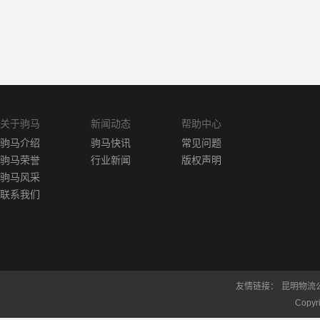
关于驹马
新闻动态
帮助中心
驹马介绍
驹马快讯
常见问题
驹马荣誉
行业新闻
版权声明
驹马风采
联系我们
友情链接：
昆明物流
Copy