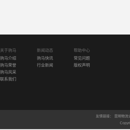
关于驹马
新闻动态
帮助中心
驹马介绍
驹马快讯
常见问题
驹马荣誉
行业新闻
版权声明
驹马风采
联系我们
友情链接：
昆明物流
Copy