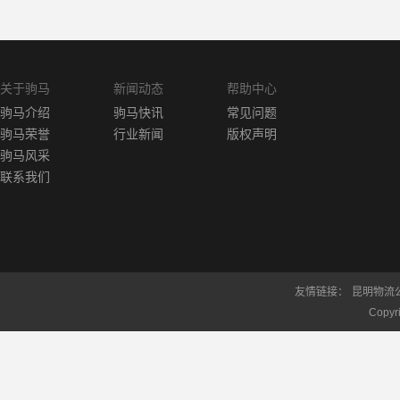
关于驹马
新闻动态
帮助中心
驹马介绍
驹马快讯
常见问题
驹马荣誉
行业新闻
版权声明
驹马风采
联系我们
友情链接：
昆明物流
Copy