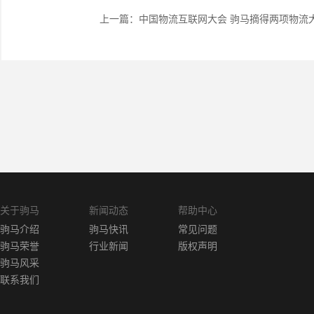
上一篇：
中国物流互联网大会 驹马摘得两项物流
关于驹马
新闻动态
帮助中心
驹马介绍
驹马快讯
常见问题
驹马荣誉
行业新闻
版权声明
驹马风采
联系我们