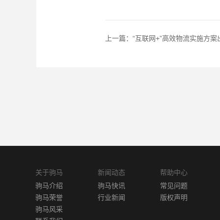
上一篇：
“互联网+”高效物流实施方案
关于驹马
新闻动态
帮助中心
驹马介绍
驹马快讯
常见问题
驹马荣誉
行业新闻
版权声明
驹马风采