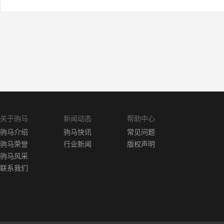
关于驹马
新闻动态
帮助中心
驹马介绍
驹马快讯
常见问题
驹马荣誉
行业新闻
版权声明
驹马风采
联系我们